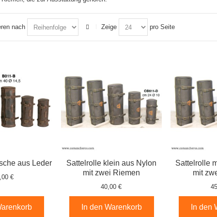
eren nach
Zeige
pro Seite
asche aus Leder
Sattelrolle klein aus Nylon
Sattelrolle 
mit zwei Riemen
mit zw
,00 €
40,00 €
45
Warenkorb
In den Warenkorb
In den