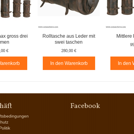
max gross drei
Rolltasche aus Leder mit
Mittlere
emen
swei taschen
95
,00 €
280,00 €
Warenkorb
In den Warenkorb
In den
häft
Facebook
ftsbedingungen
hutz
olitik