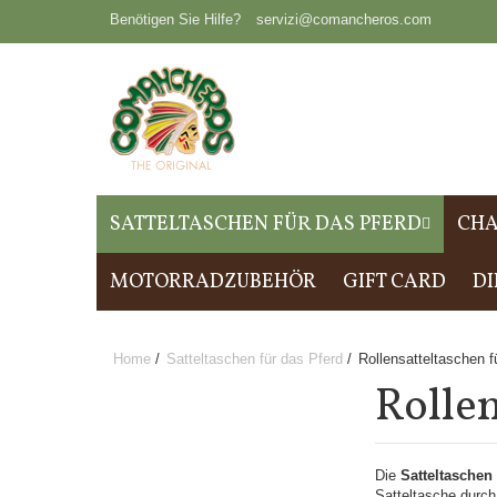
Benötigen Sie Hilfe?
servizi@comancheros.com
SATTELTASCHEN FÜR DAS PFERD
CHA
MOTORRADZUBEHÖR
GIFT CARD
DI
Home
/
Satteltaschen für das Pferd
/
Rollensatteltaschen fü
Rollen
Die
Satteltaschen
Satteltasche durch