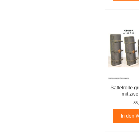
Sattelrolle g
mit zwe
85
In den 