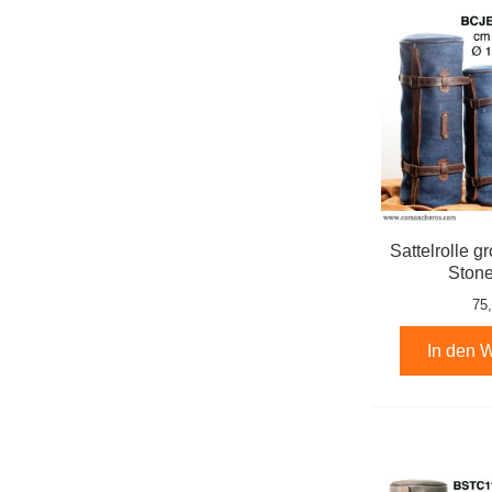
Sattelrolle g
Ston
75
In den 