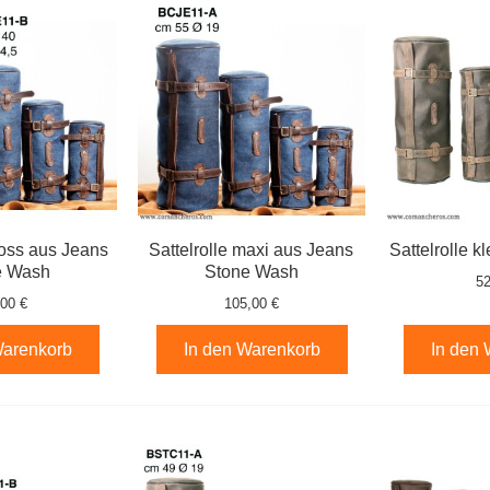
ross aus Jeans
Sattelrolle maxi aus Jeans
Sattelrolle k
e Wash
Stone Wash
52
,00 €
105,00 €
Warenkorb
In den Warenkorb
In den