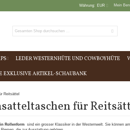
Mein Ben
Währung:
EUR
PS
LEDER WESTERNHÜTE UND COWBOYHÜTE
E EXKLUSIVE ARTIKEL-SCHAUBANK
r Reitsättel
satteltaschen für Reitsät
 in Rollenform
sind ein grosser Klassiker in der Westernwelt. Sie können am
 Riemen, die zur Ausstattung gehören.