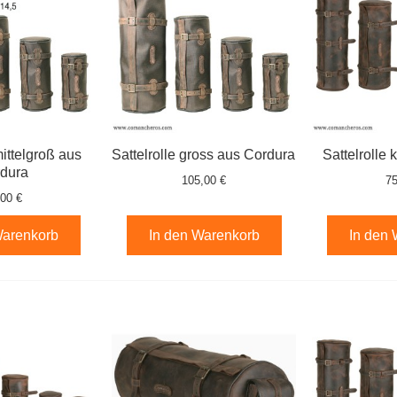
mittelgroß aus
Sattelrolle gross aus Cordura
Sattelrolle 
dura
105,00 €
75
,00 €
Warenkorb
In den Warenkorb
In den