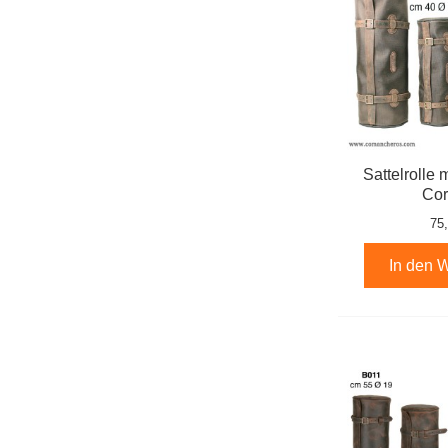
Sattelrolle 
Cor
75
In den 