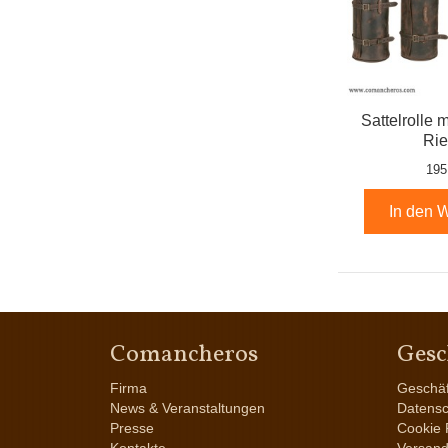
Sattelrolle 
Ri
195
In den 
Comancheros
Gesc
Firma
Geschä
News & Veranstaltungen
Datensc
Presse
Cookie P