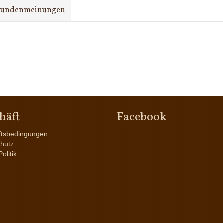
undenmeinungen
häft
Facebook
ftsbedingungen
hutz
olitik
d