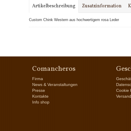
Artikelbeschreibung
Zusatzinformation
K
Custom Chink Western aus hochwertigem rosa Leder
Comancheros
Gesc
Firma
Geschä
News & Veranstaltungen
Datensc
Presse
Cookie P
Kontakte
Versan
Info shop