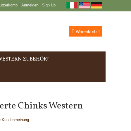
utzerkonto
Anmelden
Sign Up
Warenkorb
WESTERN ZUBEHÖR
erte Chinks Western
te Kundenmeinung