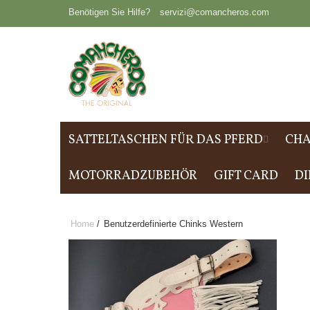
Benötigen Sie Hilfe?
servizi@comancheros.com
SATTELTASCHEN FÜR DAS PFERD
CHA
MOTORRADZUBEHÖR
GIFT CARD
DI
Home
/
Benutzerdefinierte Chinks Western